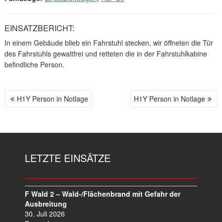
EINSATZBERICHT:
In einem Gebäude blieb ein Fahrstuhl stecken, wir öffneten die Tür
des Fahrstuhls gewaltfrei und retteten die in der Fahrstuhlkabine
befindliche Person.
H1Y Person in Notlage
H1Y Person in Notlage
B
E
I
T
R
LETZTE EINSÄTZE
A
G
S
N
F Wald 2 – Wald-/Flächenbrand mit Gefahr der
A
Ausbreitung
V
30. Juli 2026