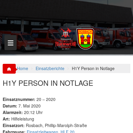
S
k
i
p
t
o
c
o
n
t
e
n
Home
Einsatzberichte
H1Y Person in Notlage
t
H1Y PERSON IN NOTLAGE
Einsatznummer:
20 – 2020
Datum:
7. Mai 2020
Alarmzeit:
20:12 Uhr
Art:
Hilfeleistung
Einsatzort:
Rosbach, Phillip-Marolph-Straße
Fahrzeuge:
Einsatzleitwagen
,
HLF 20