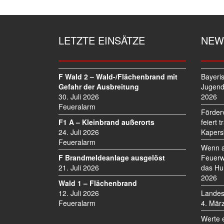
T
R
A
G
LETZTE EINSÄTZE
NEW
S
N
A
V
F Wald 2 – Wald-/Flächenbrand mit
Bayeri
I
Gefahr der Ausbreitung
Jugend
30. Juli 2026
2026
G
Feueralarm
A
Förder
T
F1 A – Kleinbrand außerorts
feiert 
I
24. Juli 2026
Kapers
O
Feueralarm
Wenn a
N
F Brandmeldeanlage ausgelöst
Feuerw
21. Juli 2026
das Hu
2026
Wald 1 – Flächenbrand
12. Juli 2026
Landes
Feueralarm
4. Mär
Werte 