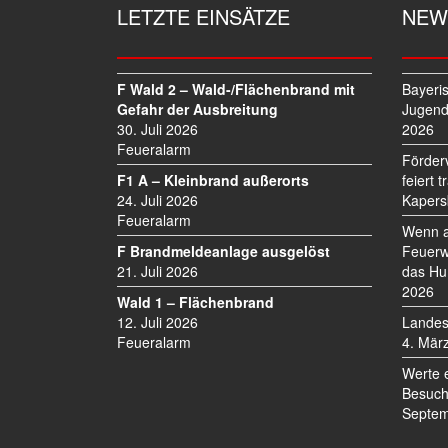
G
LETZTE EINSÄTZE
NEW
S
N
A
V
F Wald 2 – Wald-/Flächenbrand mit
Bayeri
I
Gefahr der Ausbreitung
Jugend
30. Juli 2026
2026
G
Feueralarm
A
Förder
T
F1 A – Kleinbrand außerorts
feiert 
I
24. Juli 2026
Kapers
O
Feueralarm
Wenn a
N
F Brandmeldeanlage ausgelöst
Feuerw
21. Juli 2026
das Hu
2026
Wald 1 – Flächenbrand
12. Juli 2026
Landes
Feueralarm
4. Mär
Werte 
Besuch
Septem