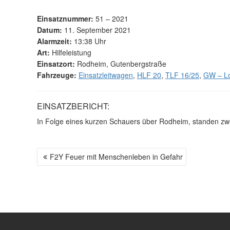
Einsatznummer:
51 – 2021
Datum:
11. September 2021
Alarmzeit:
13:38 Uhr
Art:
Hilfeleistung
Einsatzort:
Rodheim, Gutenbergstraße
Fahrzeuge:
Einsatzleitwagen
,
HLF 20
,
TLF 16/25
,
GW – Lo
EINSATZBERICHT:
In Folge eines kurzen Schauers über Rodheim, standen zwe
F2Y Feuer mit Menschenleben in Gefahr
B
E
I
T
R
A