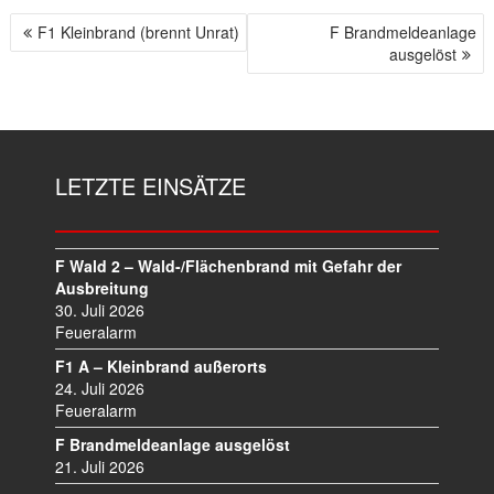
F1 Kleinbrand (brennt Unrat)
F Brandmeldeanlage
B
ausgelöst
E
I
T
R
A
LETZTE EINSÄTZE
G
S
N
A
F Wald 2 – Wald-/Flächenbrand mit Gefahr der
V
Ausbreitung
I
30. Juli 2026
Feueralarm
G
A
F1 A – Kleinbrand außerorts
T
24. Juli 2026
I
Feueralarm
O
F Brandmeldeanlage ausgelöst
N
21. Juli 2026