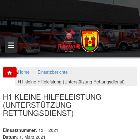
S
k
i
p
t
o
c
o
n
t
e
n
Home
Einsatzberichte
t
H1 kleine Hilfeleistung (Unterstützung Rettungsdienst)
H1 KLEINE HILFELEISTUNG
(UNTERSTÜTZUNG
RETTUNGSDIENST)
Einsatznummer:
13 – 2021
Datum:
1. März 2021