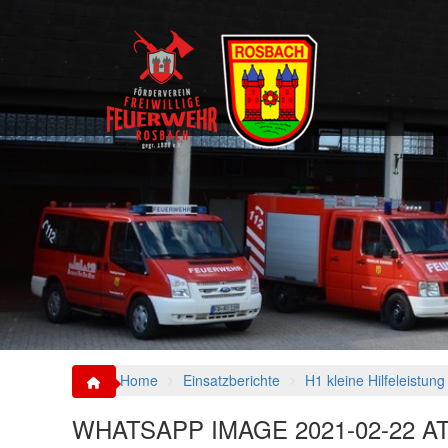
S
k
i
p
t
o
c
o
n
t
e
n
t
Home
Einsatzberichte
H1 kleine Hilfeleistu
WHATSAPP IMAGE 2021-02-22 AT 