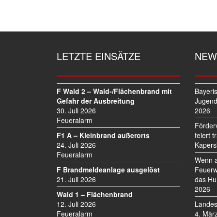
I
T
R
A
G
LETZTE EINSÄTZE
NEW
S
N
A
V
F Wald 2 – Wald-/Flächenbrand mit
Bayeri
I
Gefahr der Ausbreitung
Jugend
30. Juli 2026
2026
G
Feueralarm
A
Förder
T
F1 A – Kleinbrand außerorts
feiert 
I
24. Juli 2026
Kapers
O
Feueralarm
Wenn a
N
F Brandmeldeanlage ausgelöst
Feuerw
21. Juli 2026
das Hu
2026
Wald 1 – Flächenbrand
12. Juli 2026
Landes
Feueralarm
4. Mär