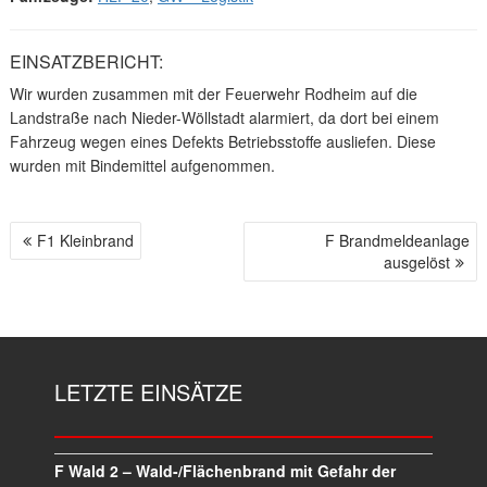
EINSATZBERICHT:
Wir wurden zusammen mit der Feuerwehr Rodheim auf die
Landstraße nach Nieder-Wöllstadt alarmiert, da dort bei einem
Fahrzeug wegen eines Defekts Betriebsstoffe ausliefen. Diese
wurden mit Bindemittel aufgenommen.
F1 Kleinbrand
F Brandmeldeanlage
B
ausgelöst
E
I
T
R
A
LETZTE EINSÄTZE
G
S
N
A
F Wald 2 – Wald-/Flächenbrand mit Gefahr der