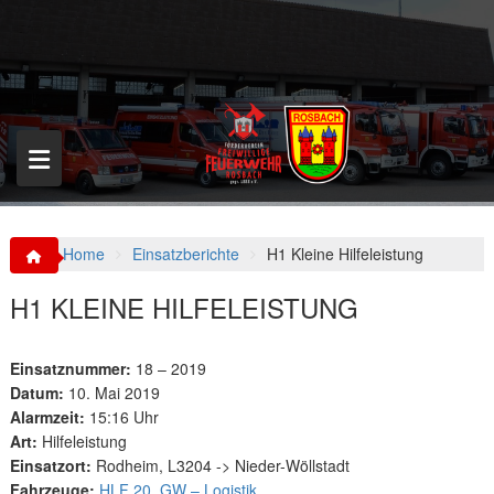
S
k
i
p
t
o
c
o
n
t
e
n
Home
Einsatzberichte
H1 Kleine Hilfeleistung
t
H1 KLEINE HILFELEISTUNG
Einsatznummer:
18 – 2019
Datum:
10. Mai 2019
Alarmzeit:
15:16 Uhr
Art:
Hilfeleistung
Einsatzort:
Rodheim, L3204 -> Nieder-Wöllstadt
Fahrzeuge:
HLF 20
,
GW – Logistik