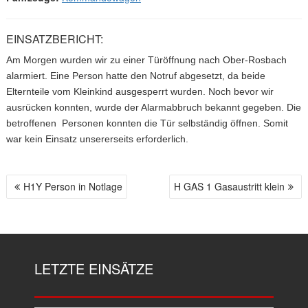
EINSATZBERICHT:
Am Morgen wurden wir zu einer Türöffnung nach Ober-Rosbach
alarmiert. Eine Person hatte den Notruf abgesetzt, da beide
Elternteile vom Kleinkind ausgesperrt wurden. Noch bevor wir
ausrücken konnten, wurde der Alarmabbruch bekannt gegeben. Die
betroffenen Personen konnten die Tür selbständig öffnen. Somit
war kein Einsatz unsererseits erforderlich.
H1Y Person in Notlage
H GAS 1 Gasaustritt klein
B
E
I
T
R
LETZTE EINSÄTZE
A
G
S