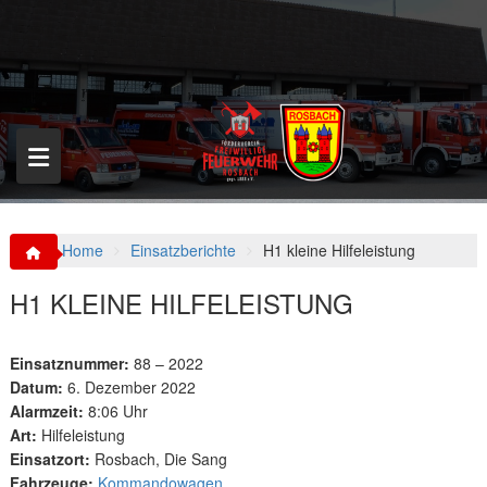
S
k
i
p
t
o
c
o
n
t
e
n
Home
Einsatzberichte
H1 kleine Hilfeleistung
t
H1 KLEINE HILFELEISTUNG
Einsatznummer:
88 – 2022
Datum:
6. Dezember 2022
Alarmzeit:
8:06 Uhr
Art:
Hilfeleistung
Einsatzort:
Rosbach, Die Sang
Fahrzeuge:
Kommandowagen