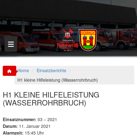
S
k
i
p
t
o
c
o
n
t
e
n
Home
Einsatzberichte
t
H1 kleine Hilfeleistung (Wasserrohrbruch)
H1 KLEINE HILFELEISTUNG
(WASSERROHRBRUCH)
Einsatznummer:
03 – 2021
Datum:
11. Januar 2021
Alarmzeit:
15:45 Uhr