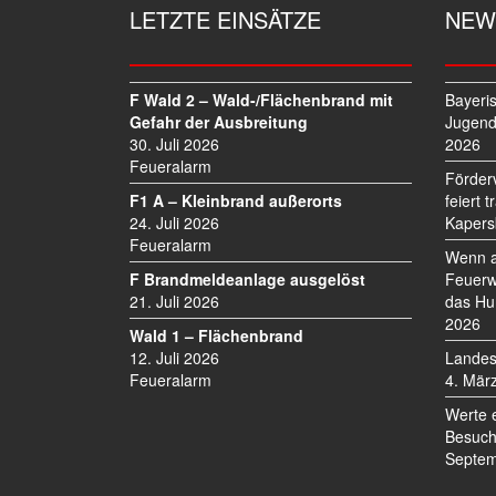
G
LETZTE EINSÄTZE
NEW
S
N
A
V
F Wald 2 – Wald-/Flächenbrand mit
Bayeri
I
Gefahr der Ausbreitung
Jugend
30. Juli 2026
2026
G
Feueralarm
A
Förder
T
F1 A – Kleinbrand außerorts
feiert 
I
24. Juli 2026
Kapers
O
Feueralarm
Wenn a
N
F Brandmeldeanlage ausgelöst
Feuerw
21. Juli 2026
das Hu
2026
Wald 1 – Flächenbrand
12. Juli 2026
Landes
Feueralarm
4. Mär
Werte 
Besuch
Septem