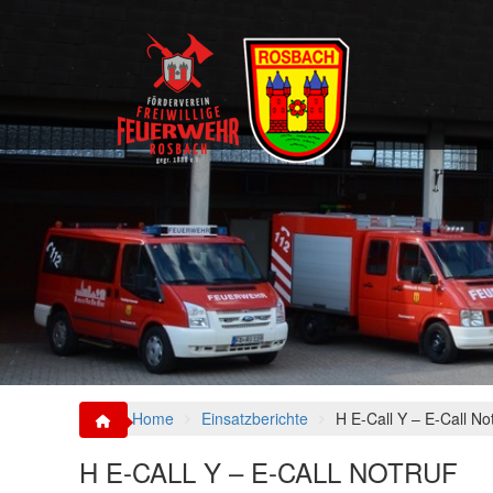
S
k
i
p
t
o
c
o
n
t
e
n
t
Home
Einsatzberichte
H E-Call Y – E-Call No
H E-CALL Y – E-CALL NOTRUF