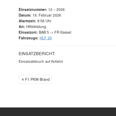
Einsatznummer:
12 – 2026
Datum:
19. Februar 2026
Alarmzeit:
8:58 Uhr
Art:
Hilfeleistung
Einsatzort:
BAB 5 -> FR Kassel
Fahrzeuge:
HLF 20
EINSATZBERICHT:
Einsatzabbruch auf Anfahrt
F1 PKW-Brand
B
E
I
T
R
A