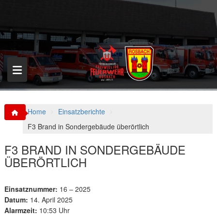
S
k
i
p
t
o
c
o
n
t
e
n
Home
Einsatzberichte
t
F3 Brand in Sondergebäude überörtlich
F3 BRAND IN SONDERGEBÄUDE
ÜBERÖRTLICH
Einsatznummer:
16 – 2025
Datum:
14. April 2025
Alarmzeit:
10:53 Uhr