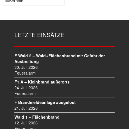
außerhalb
E
I
T
R
A
LETZTE EINSÄTZE
G
S
N
A
F Wald 2 – Wald-/Flächenbrand mit Gefahr der
V
Ausbreitung
I
30. Juli 2026
Feueralarm
G
A
F1 A – Kleinbrand außerorts
T
24. Juli 2026
I
Feueralarm
O
F Brandmeldeanlage ausgelöst
N
21. Juli 2026
Wald 1 – Flächenbrand
12. Juli 2026
Feueralarm