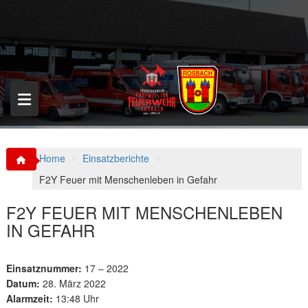
S
k
i
p
t
o
c
o
n
t
e
n
Home
Einsatzberichte
t
F2Y Feuer mit Menschenleben in Gefahr
F2Y FEUER MIT MENSCHENLEBEN
IN GEFAHR
Einsatznummer:
17 – 2022
Datum:
28. März 2022
Alarmzeit:
13:48 Uhr