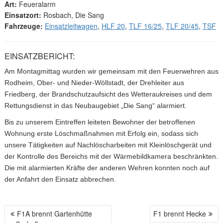
Art:
Feueralarm
Einsatzort:
Rosbach, Die Sang
Fahrzeuge:
Einsatzleitwagen
,
HLF 20
,
TLF 16/25
,
TLF 20/45
,
TSF
EINSATZBERICHT:
Am Montagmittag wurden wir gemeinsam mit den Feuerwehren aus
Rodheim, Ober- und Nieder-Wöllstadt, der Drehleiter aus
Friedberg, der Brandschutzaufsicht des Wetteraukreises und dem
Rettungsdienst in das Neubaugebiet „Die Sang“ alarmiert.
Bis zu unserem Eintreffen leiteten Bewohner der betroffenen
Wohnung erste Löschmaßnahmen mit Erfolg ein, sodass sich
unsere Tätigkeiten auf Nachlöscharbeiten mit Kleinlöschgerät und
der Kontrolle des Bereichs mit der Wärmebildkamera beschränkten.
Die mit alarmierten Kräfte der anderen Wehren konnten noch auf
der Anfahrt den Einsatz abbrechen.
F1A brennt Gartenhütte
F1 brennt Hecke
B