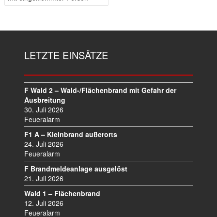
E
I
T
R
A
LETZTE EINSÄTZE
G
S
N
A
F Wald 2 – Wald-/Flächenbrand mit Gefahr der
V
Ausbreitung
I
30. Juli 2026
Feueralarm
G
A
F1 A – Kleinbrand außerorts
T
24. Juli 2026
I
Feueralarm
O
F Brandmeldeanlage ausgelöst
N
21. Juli 2026
Wald 1 – Flächenbrand
12. Juli 2026
Feueralarm