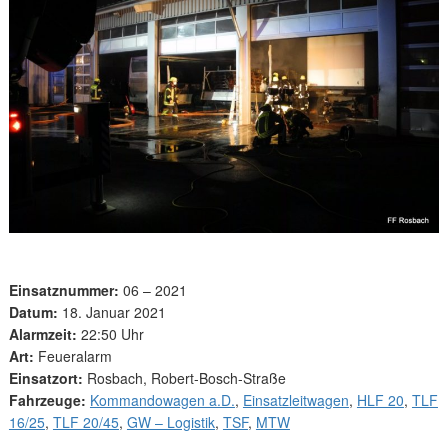
Einsatznummer:
06 – 2021
Datum:
18. Januar 2021
Alarmzeit:
22:50 Uhr
Art:
Feueralarm
Einsatzort:
Rosbach, Robert-Bosch-Straße
Fahrzeuge:
Kommandowagen a.D.
,
Einsatzleitwagen
,
HLF 20
,
TLF
16/25
,
TLF 20/45
,
GW – Logistik
,
TSF
,
MTW