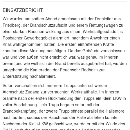
EINSATZBERICHT:
Wir wurden am späten Abend gemeinsam mit der Drehleiter aus
Friedberg, der Brandschutzaufsicht und einem Rettungswagen zu
einer starken Rauchentwicklung aus einem Werkstattgebäude ins
Rosbacher Gewerbegebiet alarmiert, nachdem Anwohner einen
Knall wahrgenommen hatten. Die ersten eintreffenden Kräfte
konnten diese Meldung bestätigen. Da das Gebäude verschlossen
war und von außen nicht ersichtlich war, was genau im Inneren
brennt und wie weit sich der Brand bereits ausgebreitet hat, wurden
umgehend die Kameraden der Feuerwehr Rodheim zur
Unterstützung nachalarmiert.
Sofort verschafften sich mehrere Trupps unter schwerem
Atemschutz Zugang zur verrauchten Werkstatthalle. Im Inneren
brannte nach der ersten Rückmeldung der Trupps ein Klein-LKW in
voller Ausdehnung – ein Trupp begann sofort mit der
Brandbekämpfung, der zweite Trupp öffnete parallel die Hallentore
nach außen, sodass der Rauch aus der Halle abziehen konnte.
Nachdem der Klein-LKW gelöscht war, wurde er mit der Winde des
GW-L
nach draußen gezogen und dort die Ladung auseinander