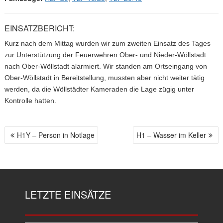
EINSATZBERICHT:
Kurz nach dem Mittag wurden wir zum zweiten Einsatz des Tages
zur Unterstützung der Feuerwehren Ober- und Nieder-Wöllstadt
nach Ober-Wöllstadt alarmiert. Wir standen am Ortseingang von
Ober-Wöllstadt in Bereitstellung, mussten aber nicht weiter tätig
werden, da die Wöllstädter Kameraden die Lage zügig unter
Kontrolle hatten.
H1Y – Person in Notlage
H1 – Wasser im Keller
B
E
I
T
R
LETZTE EINSÄTZE
A
G
S