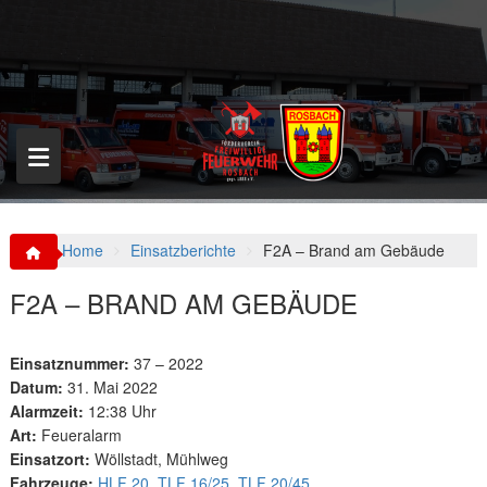
S
k
i
p
t
o
c
o
n
t
e
n
Home
Einsatzberichte
F2A – Brand am Gebäude
t
F2A – BRAND AM GEBÄUDE
Einsatznummer:
37 – 2022
Datum:
31. Mai 2022
Alarmzeit:
12:38 Uhr
Art:
Feueralarm
Einsatzort:
Wöllstadt, Mühlweg
Fahrzeuge:
HLF 20
,
TLF 16/25
,
TLF 20/45