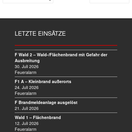
B
E
I
T
R
LETZTE EINSÄTZE
A
G
S
N
F Wald 2 – Wald-/Flächenbrand mit Gefahr der
A
Ausbreitung
V
30. Juli 2026
I
Feueralarm
G
F1 A – Kleinbrand außerorts
A
24. Juli 2026
T
Feueralarm
I
F Brandmeldeanlage ausgelöst
O
21. Juli 2026
N
Wald 1 – Flächenbrand
12. Juli 2026
Feueralarm