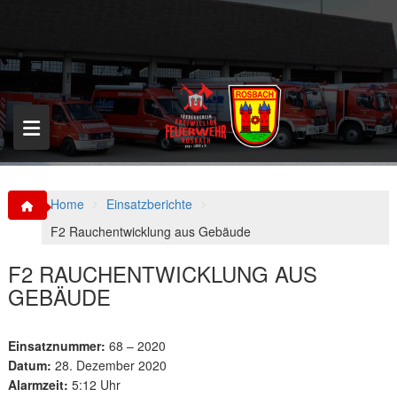
S
k
i
p
t
o
c
o
n
t
e
n
Home
Einsatzberichte
t
F2 Rauchentwicklung aus Gebäude
F2 RAUCHENTWICKLUNG AUS
GEBÄUDE
Einsatznummer:
68 – 2020
Datum:
28. Dezember 2020
Alarmzeit:
5:12 Uhr