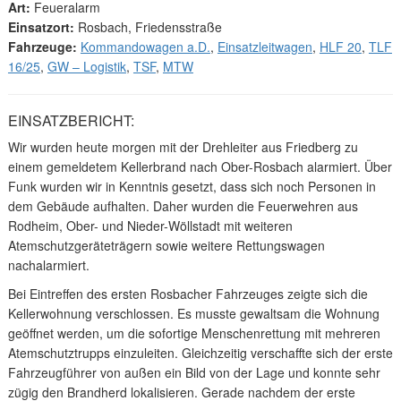
Art:
Feueralarm
Einsatzort:
Rosbach, Friedensstraße
Fahrzeuge:
Kommandowagen a.D.
,
Einsatzleitwagen
,
HLF 20
,
TLF
16/25
,
GW – Logistik
,
TSF
,
MTW
EINSATZBERICHT:
Wir wurden heute morgen mit der Drehleiter aus Friedberg zu
einem gemeldetem Kellerbrand nach Ober-Rosbach alarmiert. Über
Funk wurden wir in Kenntnis gesetzt, dass sich noch Personen in
dem Gebäude aufhalten. Daher wurden die Feuerwehren aus
Rodheim, Ober- und Nieder-Wöllstadt mit weiteren
Atemschutzgeräteträgern sowie weitere Rettungswagen
nachalarmiert.
Bei Eintreffen des ersten Rosbacher Fahrzeuges zeigte sich die
Kellerwohnung verschlossen. Es musste gewaltsam die Wohnung
geöffnet werden, um die sofortige Menschenrettung mit mehreren
Atemschutztrupps einzuleiten. Gleichzeitig verschaffte sich der erste
Fahrzeugführer von außen ein Bild von der Lage und konnte sehr
zügig den Brandherd lokalisieren. Gerade nachdem der erste