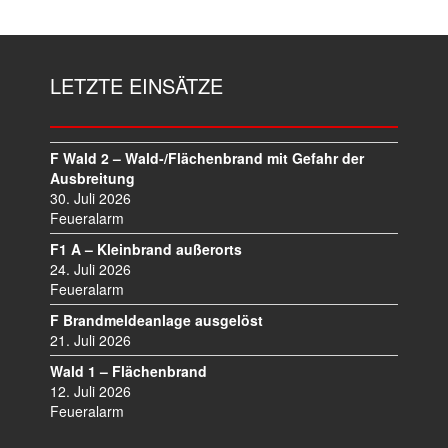
E
I
T
R
LETZTE EINSÄTZE
A
G
S
N
F Wald 2 – Wald-/Flächenbrand mit Gefahr der
A
Ausbreitung
V
30. Juli 2026
I
Feueralarm
G
F1 A – Kleinbrand außerorts
A
24. Juli 2026
T
Feueralarm
I
F Brandmeldeanlage ausgelöst
O
21. Juli 2026
N
Wald 1 – Flächenbrand
12. Juli 2026
Feueralarm