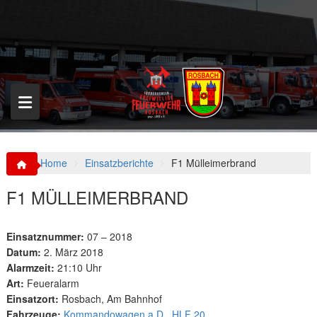
S
k
i
p
t
o
c
o
n
t
e
n
Home
Einsatzberichte
F1 Mülleimerbrand
t
F1 MÜLLEIMERBRAND
Einsatznummer:
07 – 2018
Datum:
2. März 2018
Alarmzeit:
21:10 Uhr
Art:
Feueralarm
Einsatzort:
Rosbach, Am Bahnhof
Fahrzeuge:
Kommandowagen a.D.
,
HLF 20