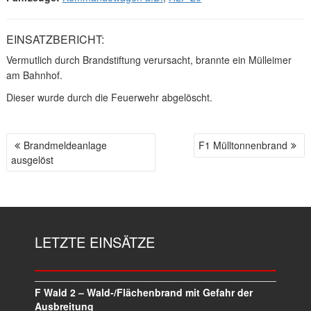
EINSATZBERICHT:
Vermutlich durch Brandstiftung verursacht, brannte ein Mülleimer
am Bahnhof.
Dieser wurde durch die Feuerwehr abgelöscht.
Brandmeldeanlage
F1 Mülltonnenbrand
B
ausgelöst
E
I
T
R
A
LETZTE EINSÄTZE
G
S
N
A
F Wald 2 – Wald-/Flächenbrand mit Gefahr der
V
Ausbreitung