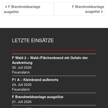
F Brandmeldeanlage
F Brandmeldeanlage
B
ausgelöst
ausgelöst
E
I
T
R
A
LETZTE EINSÄTZE
G
S
N
A
F Wald 2 – Wald-/Flächenbrand mit Gefahr der
V
Ausbreitung
I
30. Juli 2026
Feueralarm
G
A
F1 A – Kleinbrand außerorts
T
24. Juli 2026
I
Feueralarm
O
F Brandmeldeanlage ausgelöst
N
21. Juli 2026