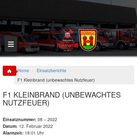
S
k
i
p
t
o
c
o
n
t
e
n
Home
Einsatzberichte
t
F1 Kleinbrand (unbewachtes Nutzfeuer)
F1 KLEINBRAND (UNBEWACHTES
NUTZFEUER)
Einsatznummer:
08 – 2022
Datum:
12. Februar 2022
Alarmzeit:
18:01 Uhr