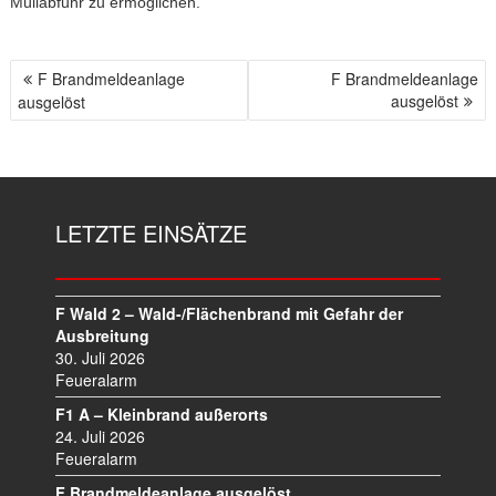
Müllabfuhr zu ermöglichen.
F Brandmeldeanlage
F Brandmeldeanlage
B
ausgelöst
ausgelöst
E
I
T
R
A
LETZTE EINSÄTZE
G
S
N
A
F Wald 2 – Wald-/Flächenbrand mit Gefahr der
V
Ausbreitung
I
30. Juli 2026
Feueralarm
G
A
F1 A – Kleinbrand außerorts
T
24. Juli 2026
I
Feueralarm
O
F Brandmeldeanlage ausgelöst