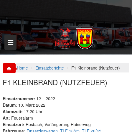
S
k
i
p
t
o
c
o
n
t
e
n
Home
Einsatzberichte
F1 Kleinbrand (Nutzfeuer)
t
F1 KLEINBRAND (NUTZFEUER)
Einsatznummer:
12 – 2022
Datum:
10. März 2022
Alarmzeit:
17:20 Uhr
Art:
Feueralarm
Einsatzort:
Rosbach, Verlängerung Hainerweg
Fahrzeuge:
Einsatzleitwagen
,
TLF 16/25
,
TLF 20/45
,