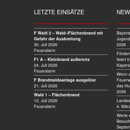
A
G
LETZTE EINSÄTZE
NEW
S
N
A
V
F Wald 2 – Wald-/Flächenbrand mit
Bayeri
I
Gefahr der Ausbreitung
Jugend
30. Juli 2026
2026
G
Feueralarm
A
Förder
T
F1 A – Kleinbrand außerorts
feiert 
I
24. Juli 2026
Kapers
O
Feueralarm
Wenn a
N
F Brandmeldeanlage ausgelöst
Feuerw
21. Juli 2026
das Hu
2026
Wald 1 – Flächenbrand
12. Juli 2026
Landes
Feueralarm
4. Mär
Werte 
Besuch
Septem