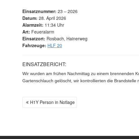
Einsatznummer:
23 – 2026
Datum:
28. April 2026
Alarmzeit:
11:34 Uhr
Art:
Feueralarm
Einsatzort:
Rosbach, Hainerweg
Fahrzeuge:
HLF 20
EINSATZBERICHT:
Wir wurden am frühen Nachmittag zu einem brennenden Kun
Gartenschlauch gelöscht, wir kontrollierten die Brandstel
H1Y Person in Notlage
B
E
I
T
R