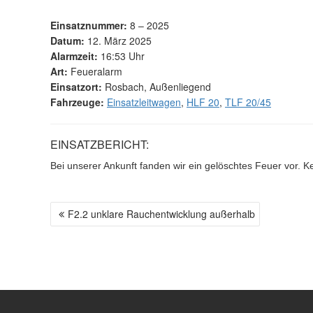
Einsatznummer:
8 – 2025
Datum:
12. März 2025
Alarmzeit:
16:53 Uhr
Art:
Feueralarm
Einsatzort:
Rosbach, Außenliegend
Fahrzeuge:
Einsatzleitwagen
,
HLF 20
,
TLF 20/45
EINSATZBERICHT:
Bei unserer Ankunft fanden wir ein gelöschtes Feuer vor. K
F2.2 unklare Rauchentwicklung außerhalb
B
E
I
T
R
A