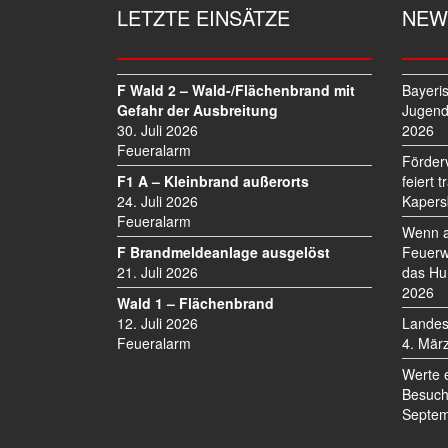
G
LETZTE EINSÄTZE
NEW
S
N
A
V
F Wald 2 – Wald-/Flächenbrand mit
Bayeri
I
Gefahr der Ausbreitung
Jugend
30. Juli 2026
2026
G
Feueralarm
A
Förder
T
F1 A – Kleinbrand außerorts
feiert 
I
24. Juli 2026
Kapers
O
Feueralarm
Wenn a
N
F Brandmeldeanlage ausgelöst
Feuerw
21. Juli 2026
das Hu
2026
Wald 1 – Flächenbrand
12. Juli 2026
Landes
Feueralarm
4. Mär
Werte 
Besuch
Septem