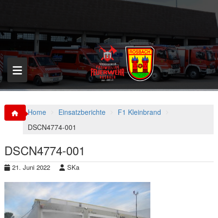
S
k
i
p
t
o
c
o
n
t
e
n
Home
Einsatzberichte
F1 Kleinbrand
t
DSCN4774-001
DSCN4774-001
21. Juni 2022
SKa