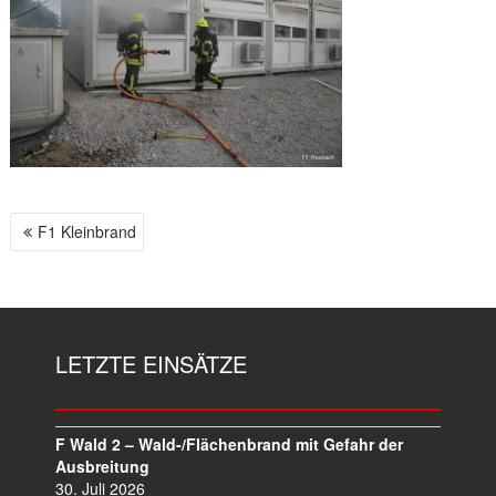
F1 Kleinbrand
B
E
I
T
R
LETZTE EINSÄTZE
A
G
S
N
F Wald 2 – Wald-/Flächenbrand mit Gefahr der
A
Ausbreitung
V
30. Juli 2026