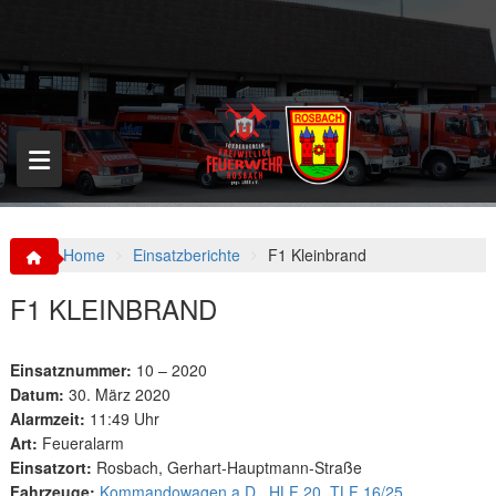
S
k
i
p
t
o
c
o
n
t
e
n
Home
Einsatzberichte
F1 Kleinbrand
t
F1 KLEINBRAND
Einsatznummer:
10 – 2020
Datum:
30. März 2020
Alarmzeit:
11:49 Uhr
Art:
Feueralarm
Einsatzort:
Rosbach, Gerhart-Hauptmann-Straße
Fahrzeuge:
Kommandowagen a.D.
,
HLF 20
,
TLF 16/25