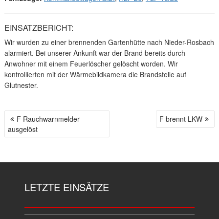
EINSATZBERICHT:
Wir wurden zu einer brennenden Gartenhütte nach Nieder-Rosbach
alarmiert. Bei unserer Ankunft war der Brand bereits durch
Anwohner mit einem Feuerlöscher gelöscht worden. Wir
kontrollierten mit der Wärmebildkamera die Brandstelle auf
Glutnester.
F Rauchwarnmelder
F brennt LKW
B
ausgelöst
E
I
T
R
A
LETZTE EINSÄTZE
G
S
N