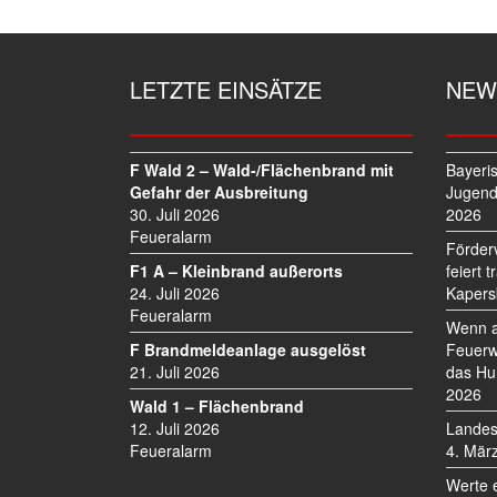
T
R
A
G
LETZTE EINSÄTZE
NEW
S
N
A
V
F Wald 2 – Wald-/Flächenbrand mit
Bayeri
I
Gefahr der Ausbreitung
Jugend
30. Juli 2026
2026
G
Feueralarm
A
Förder
T
F1 A – Kleinbrand außerorts
feiert 
I
24. Juli 2026
Kapers
O
Feueralarm
Wenn a
N
F Brandmeldeanlage ausgelöst
Feuerw
21. Juli 2026
das Hu
2026
Wald 1 – Flächenbrand
12. Juli 2026
Landes
Feueralarm
4. Mär
Werte 