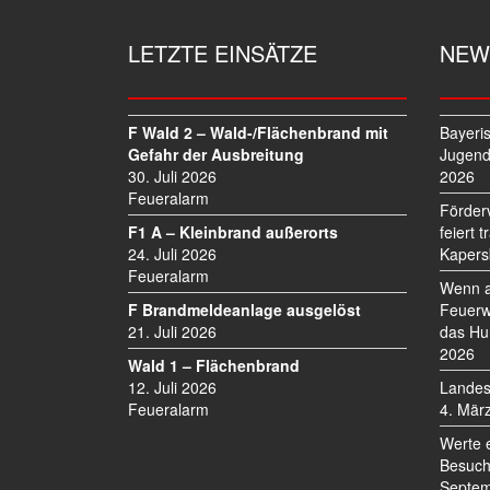
A
G
LETZTE EINSÄTZE
NEW
S
N
A
V
F Wald 2 – Wald-/Flächenbrand mit
Bayeri
I
Gefahr der Ausbreitung
Jugend
30. Juli 2026
2026
G
Feueralarm
A
Förder
T
F1 A – Kleinbrand außerorts
feiert 
I
24. Juli 2026
Kapers
O
Feueralarm
Wenn a
N
F Brandmeldeanlage ausgelöst
Feuerw
21. Juli 2026
das Hu
2026
Wald 1 – Flächenbrand
12. Juli 2026
Landes
Feueralarm
4. Mär
Werte 
Besuch
Septem