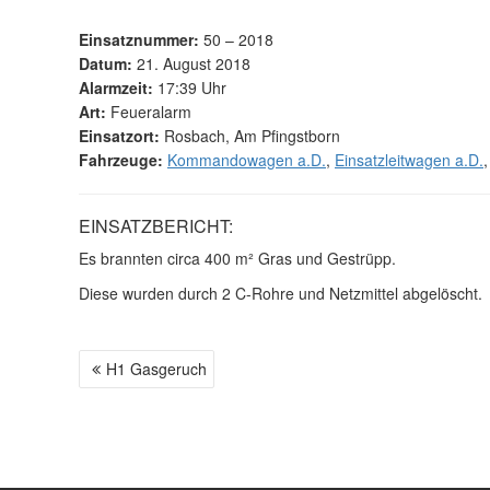
Einsatznummer:
50 – 2018
Datum:
21. August 2018
Alarmzeit:
17:39 Uhr
Art:
Feueralarm
Einsatzort:
Rosbach, Am Pfingstborn
Fahrzeuge:
Kommandowagen a.D.
,
Einsatzleitwagen a.D.
EINSATZBERICHT:
Es brannten circa 400 m² Gras und Gestrüpp.
Diese wurden durch 2 C-Rohre und Netzmittel abgelöscht.
H1 Gasgeruch
B
E
I
T
R