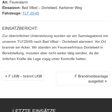
Art:
Feueralarm
Einsatzort:
Bad Vilbel – Dortelweil, Karbener Weg
Fahrzeuge:
TLF 20/45
EINSATZBERICHT:
Zur überörtlichen Unterstützung wurden wir am Samstagabend mit
unserem TLF20/45 nach Bad Vilbel – Dortelweil alarmiert. Vor Ort
brannte ein Acker. Wir standen am Feuerwehrhaus Dortelweil in
Bereitstellung, mussten aber nicht weiter tätig werden, da die
örtlichen Kräfte die Lage zügig unter Kontrolle hatten.
F LKW – brennt LKW
F Brandmeldeanlage
B
ausgelöst
E
I
T
R
A
LETZTE EINSÄTZE