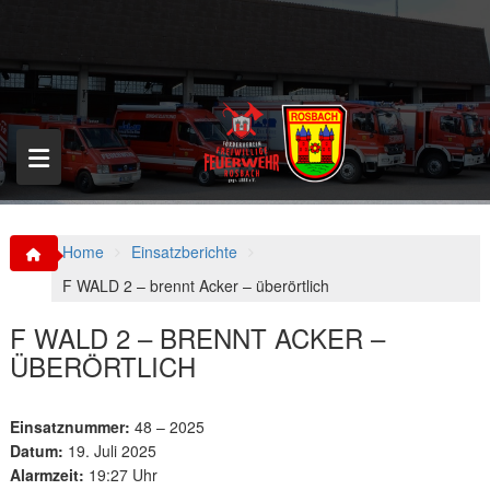
S
k
i
p
t
o
c
o
n
t
e
n
Home
Einsatzberichte
t
F WALD 2 – brennt Acker – überörtlich
F WALD 2 – BRENNT ACKER –
ÜBERÖRTLICH
Einsatznummer:
48 – 2025
Datum:
19. Juli 2025
Alarmzeit:
19:27 Uhr