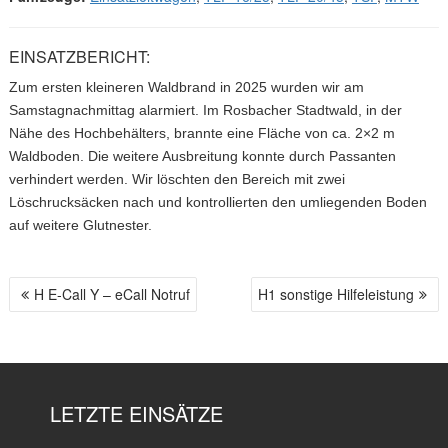
EINSATZBERICHT:
Zum ersten kleineren Waldbrand in 2025 wurden wir am
Samstagnachmittag alarmiert. Im Rosbacher Stadtwald, in der
Nähe des Hochbehälters, brannte eine Fläche von ca. 2×2 m
Waldboden. Die weitere Ausbreitung konnte durch Passanten
verhindert werden. Wir löschten den Bereich mit zwei
Löschrucksäcken nach und kontrollierten den umliegenden Boden
auf weitere Glutnester.
H E-Call Y – eCall Notruf
H1 sonstige Hilfeleistung
B
E
I
T
R
LETZTE EINSÄTZE
A
G