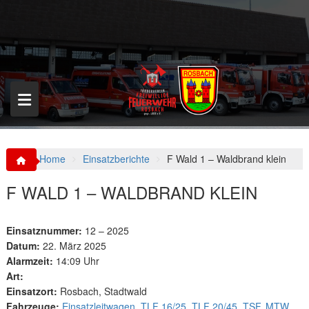
S
k
i
p
t
o
c
o
n
t
e
n
Home
Einsatzberichte
F Wald 1 – Waldbrand klein
t
F WALD 1 – WALDBRAND KLEIN
Einsatznummer:
12 – 2025
Datum:
22. März 2025
Alarmzeit:
14:09 Uhr
Art:
Einsatzort:
Rosbach, Stadtwald
Fahrzeuge:
Einsatzleitwagen
,
TLF 16/25
,
TLF 20/45
,
TSF
,
MTW