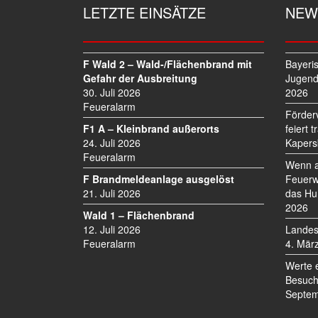
G
LETZTE EINSÄTZE
NEW
S
N
A
V
F Wald 2 – Wald-/Flächenbrand mit
Bayeri
I
Gefahr der Ausbreitung
Jugend
30. Juli 2026
2026
G
Feueralarm
A
Förder
T
F1 A – Kleinbrand außerorts
feiert 
I
24. Juli 2026
Kapers
O
Feueralarm
Wenn a
N
F Brandmeldeanlage ausgelöst
Feuerw
21. Juli 2026
das Hu
2026
Wald 1 – Flächenbrand
12. Juli 2026
Landes
Feueralarm
4. Mär
Werte 
Besuch
Septem