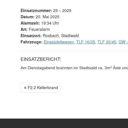
Einsatznummer:
29 – 2025
Datum:
20. Mai 2025
Alarmzeit:
19:34 Uhr
Art:
Feueralarm
Einsatzort:
Rosbach, Stadtwald
Fahrzeuge:
Einsatzleitwagen
,
TLF 16/25
,
TLF 20/45
,
GW –
EINSATZBERICHT:
Am Dienstagabend brannten im Stadtwald ca. 3m² Äste un
F2.2 Kellerbrand
B
E
I
T
R
A