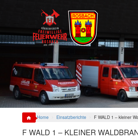
S
k
i
p
t
o
c
o
n
t
e
n
t
Home
Einsatzberichte
F WALD 1 – kleiner W
F WALD 1 – KLEINER WALDBRA