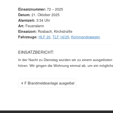
Einsatznummer:
72 – 2025
Datum:
21. Oktober 2025
Alarmzeit:
3:34 Uhr
Art:
Feueralarm
Einsatzort:
Rosbach, Kirchstraße
Fahrzeuge:
HLF 20
,
TLF 16/25
,
Kommandowagen
EINSATZBERICHT:
In der Nacht zu Dienstag wurden wir zu einem ausgelösten
hören. Wir gingen die Wohnung einmal ab, um ein möglich
F Brandmeldeanlage ausgelöst
B
E
I
T
R