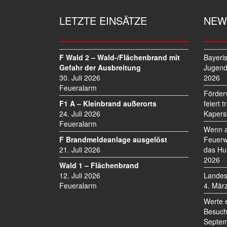
A
G
LETZTE EINSÄTZE
NEW
S
N
A
V
F Wald 2 – Wald-/Flächenbrand mit
Bayeri
I
Gefahr der Ausbreitung
Jugend
30. Juli 2026
2026
G
Feueralarm
A
Förder
T
F1 A – Kleinbrand außerorts
feiert 
I
24. Juli 2026
Kapers
O
Feueralarm
Wenn a
N
F Brandmeldeanlage ausgelöst
Feuerw
21. Juli 2026
das Hu
2026
Wald 1 – Flächenbrand
12. Juli 2026
Landes
Feueralarm
4. Mär
Werte 
Besuch
Septem