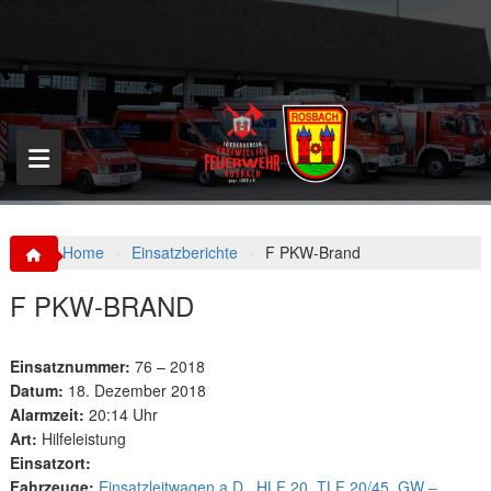
S
k
i
p
t
o
c
o
n
t
e
n
Home
Einsatzberichte
F PKW-Brand
t
F PKW-BRAND
Einsatznummer:
76 – 2018
Datum:
18. Dezember 2018
Alarmzeit:
20:14 Uhr
Art:
Hilfeleistung
Einsatzort:
Fahrzeuge:
Einsatzleitwagen a.D.
,
HLF 20
,
TLF 20/45
,
GW –