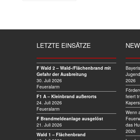
E
I
T
R
A
G
LETZTE EINSÄTZE
NEW
S
N
A
V
F Wald 2 – Wald-/Flächenbrand mit
Bayeri
I
Gefahr der Ausbreitung
Jugend
30. Juli 2026
2026
G
Feueralarm
A
Förder
T
F1 A – Kleinbrand außerorts
feiert 
I
24. Juli 2026
Kapers
O
Feueralarm
Wenn a
N
F Brandmeldeanlage ausgelöst
Feuerw
21. Juli 2026
das Hu
2026
Wald 1 – Flächenbrand