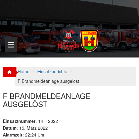
S
k
i
p
t
o
c
o
n
t
e
n
Home
Einsatzberichte
t
F Brandmeldeanlage ausgelöst
F BRANDMELDEANLAGE
AUSGELÖST
Einsatznummer:
14 – 2022
Datum:
15. März 2022
Alarmzeit:
22:24 Uhr