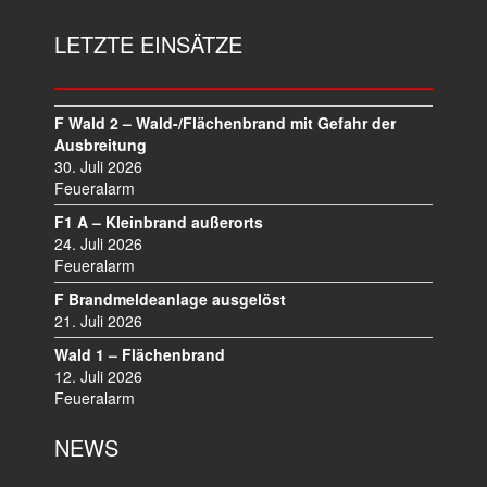
R
A
LETZTE EINSÄTZE
G
S
N
A
F Wald 2 – Wald-/Flächenbrand mit Gefahr der
V
Ausbreitung
I
30. Juli 2026
Feueralarm
G
A
F1 A – Kleinbrand außerorts
T
24. Juli 2026
I
Feueralarm
O
F Brandmeldeanlage ausgelöst
N
21. Juli 2026
Wald 1 – Flächenbrand
12. Juli 2026
Feueralarm
NEWS