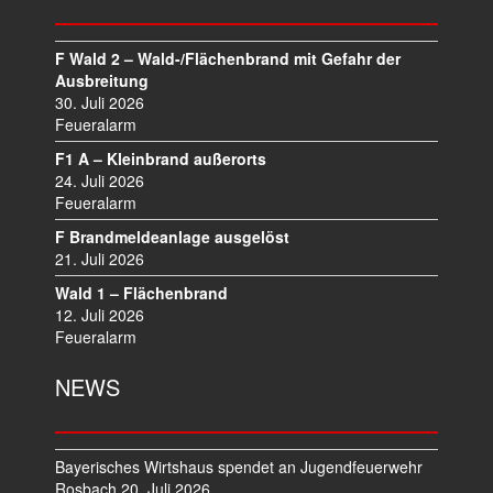
G
S
N
F Wald 2 – Wald-/Flächenbrand mit Gefahr der
A
Ausbreitung
V
30. Juli 2026
I
Feueralarm
G
F1 A – Kleinbrand außerorts
A
24. Juli 2026
T
Feueralarm
I
F Brandmeldeanlage ausgelöst
O
21. Juli 2026
N
Wald 1 – Flächenbrand
12. Juli 2026
Feueralarm
NEWS
Bayerisches Wirtshaus spendet an Jugendfeuerwehr
Rosbach
20. Juli 2026