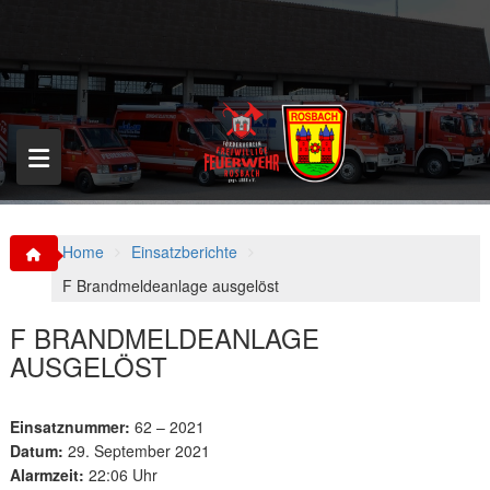
S
k
i
p
t
o
c
o
n
t
e
n
Home
Einsatzberichte
t
F Brandmeldeanlage ausgelöst
F BRANDMELDEANLAGE
AUSGELÖST
Einsatznummer:
62 – 2021
Datum:
29. September 2021
Alarmzeit:
22:06 Uhr