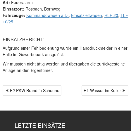
Art:
Feueralarm
Einsatzort:
Rosbach, Bornweg
Fahrzeuge:
Kommandowagen a.D.
,
Einsatzleitwagen
,
HLF 20
,
TLF
16/25
EINSATZBERICHT:
Aufgrund einer Fehlbedienung wurde ein Handdruckmelder in einer
Halle im Gewerbepark ausgelöst.
Wir mussten nicht tätig werden und übergaben die zurückgestellte
Anlage an den Eigentümer.
F2 PKW Brand in Scheune
H1 Wasser im Keller
B
E
I
T
R
LETZTE EINSÄTZE
A