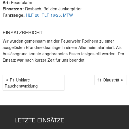
Art:
Feueralarm
Einsatzort:
Rosbach, Bei den Junkergärten
Fahrzeuge:
HLF 20
,
TLF 16/25
,
MTW
EINSATZBERICHT:
Wir wurden gemeinsam mit der Feuerwehr Rodheim zu einer
ausgelösten Brandmeldeanlage in einem Altenheim alarmiert. Als
Auslösegrund konnte abgebranntes Essen festgestellt werden. Der
Einsatz war nach kurzer Zeit für uns beendet.
F1 Unklare
H1 Ölaustritt
B
Rauchentwicklung
E
I
T
R
A
LETZTE EINSÄTZE
G
S