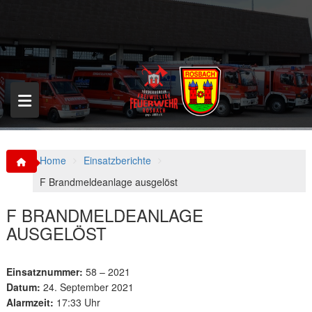
S
k
i
p
t
o
c
o
n
t
e
n
Home
Einsatzberichte
t
F Brandmeldeanlage ausgelöst
F BRANDMELDEANLAGE
AUSGELÖST
Einsatznummer:
58 – 2021
Datum:
24. September 2021
Alarmzeit:
17:33 Uhr