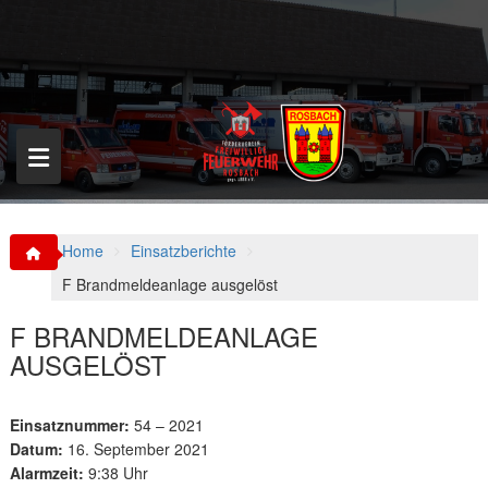
S
k
i
p
t
o
c
o
n
t
e
n
Home
Einsatzberichte
t
F Brandmeldeanlage ausgelöst
F BRANDMELDEANLAGE
AUSGELÖST
Einsatznummer:
54 – 2021
Datum:
16. September 2021
Alarmzeit:
9:38 Uhr