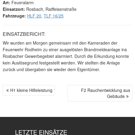
Art:
Feueralarm
Einsatzort:
Rosbach, Raiffeisenstraße
Fahrzeuge:
HLF 20
,
TLF 16/25
EINSATZBERICHT:
Wir wurden am Morgen gemeinsam mit den Kameraden der
Feuerwehr Rodheim zu einer ausgelösten Brandmeldeanlage ins
Rosbacher Gewerbegebiet alarmiert. Durch die Erkundung konnte
kein Auslösegrund festgestellt werden. Wir stellten die Anlage
zurück und übergaben sie wieder dem Eigentümer.
H1 kleine Hilfeleistung
F2 Rauchentwicklung aus
B
Gebäude
E
I
T
R
A
LETZTE EINSÄTZE
G