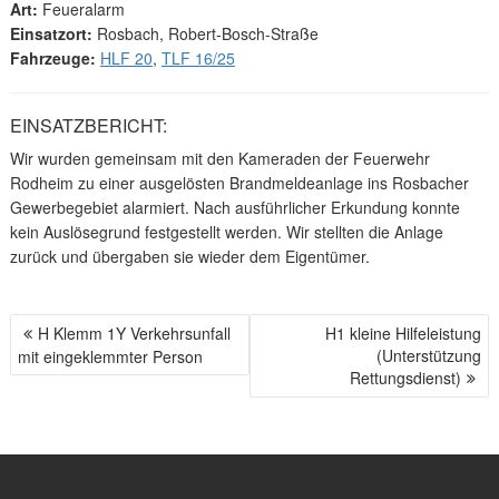
Art:
Feueralarm
Einsatzort:
Rosbach, Robert-Bosch-Straße
Fahrzeuge:
HLF 20
,
TLF 16/25
EINSATZBERICHT:
Wir wurden gemeinsam mit den Kameraden der Feuerwehr
Rodheim zu einer ausgelösten Brandmeldeanlage ins Rosbacher
Gewerbegebiet alarmiert. Nach ausführlicher Erkundung konnte
kein Auslösegrund festgestellt werden. Wir stellten die Anlage
zurück und übergaben sie wieder dem Eigentümer.
H Klemm 1Y Verkehrsunfall
H1 kleine Hilfeleistung
B
(Unterstützung
mit eingeklemmter Person
E
Rettungsdienst)
I
T
R
A
G