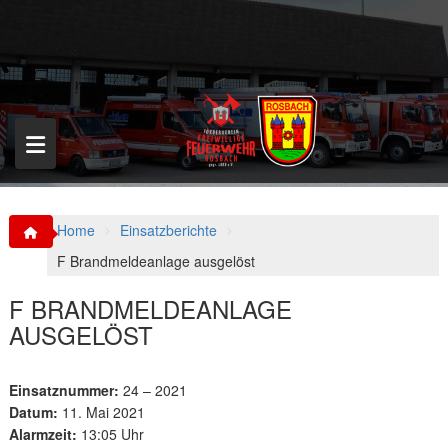
S
k
i
p
t
o
c
o
n
t
e
n
Home
Einsatzberichte
t
F Brandmeldeanlage ausgelöst
F BRANDMELDEANLAGE
AUSGELÖST
Einsatznummer:
24 – 2021
Datum:
11. Mai 2021
Alarmzeit:
13:05 Uhr