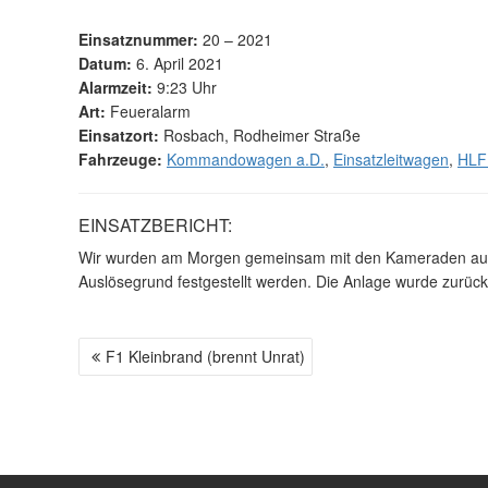
Einsatznummer:
20 – 2021
Datum:
6. April 2021
Alarmzeit:
9:23 Uhr
Art:
Feueralarm
Einsatzort:
Rosbach, Rodheimer Straße
Fahrzeuge:
Kommandowagen a.D.
,
Einsatzleitwagen
,
HLF
EINSATZBERICHT:
Wir wurden am Morgen gemeinsam mit den Kameraden aus 
Auslösegrund festgestellt werden. Die Anlage wurde zurüc
F1 Kleinbrand (brennt Unrat)
B
E
I
T
R