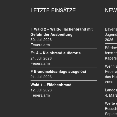
A
G
LETZTE EINSÄTZE
NEW
S
N
A
V
F Wald 2 – Wald-/Flächenbrand mit
Bayeri
I
Gefahr der Ausbreitung
Jugend
30. Juli 2026
2026
G
Feueralarm
A
Förder
T
F1 A – Kleinbrand außerorts
feiert 
I
24. Juli 2026
Kapers
O
Feueralarm
Wenn a
N
F Brandmeldeanlage ausgelöst
Feuerw
21. Juli 2026
das Hu
2026
Wald 1 – Flächenbrand
12. Juli 2026
Landes
Feueralarm
4. Mär
Werte 
Besuch
Septem