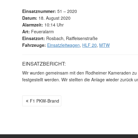
Einsatznummer:
51 – 2020
Datum:
18. August 2020
Alarmzeit:
10:14 Uhr
Art:
Feueralarm
Einsatzort:
Rosbach, Raiffeisenstraße
Fahrzeuge:
Einsatzleitwagen
,
HLF 20
,
MTW
EINSATZBERICHT:
Wir wurden gemeinsam mit den Rodheimer Kameraden zu ei
festgestellt werden. Wir stellten die Anlage wieder zurück
F1 PKW-Brand
B
E
I
T
R