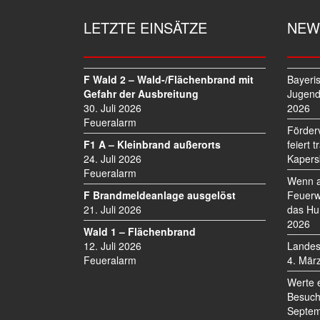
A
G
LETZTE EINSÄTZE
NEW
S
N
A
V
F Wald 2 – Wald-/Flächenbrand mit
Bayeri
I
Gefahr der Ausbreitung
Jugend
30. Juli 2026
2026
G
Feueralarm
A
Förder
T
F1 A – Kleinbrand außerorts
feiert 
I
24. Juli 2026
Kapers
O
Feueralarm
Wenn a
N
F Brandmeldeanlage ausgelöst
Feuerw
21. Juli 2026
das Hu
2026
Wald 1 – Flächenbrand
12. Juli 2026
Landes
Feueralarm
4. Mär
Werte 
Besuch
Septem