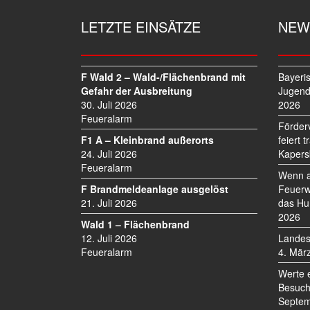
A
G
LETZTE EINSÄTZE
NEW
S
N
A
V
F Wald 2 – Wald-/Flächenbrand mit
Bayeri
I
Gefahr der Ausbreitung
Jugend
30. Juli 2026
2026
G
Feueralarm
A
Förder
T
F1 A – Kleinbrand außerorts
feiert 
I
24. Juli 2026
Kapers
O
Feueralarm
Wenn a
N
F Brandmeldeanlage ausgelöst
Feuerw
21. Juli 2026
das Hu
2026
Wald 1 – Flächenbrand
12. Juli 2026
Landes
Feueralarm
4. Mär
Werte 
Besuch
Septem