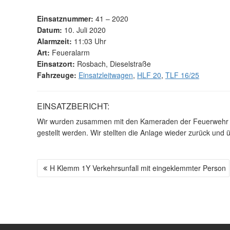
Einsatznummer:
41 – 2020
Datum:
10. Juli 2020
Alarmzeit:
11:03 Uhr
Art:
Feueralarm
Einsatzort:
Rosbach, Dieselstraße
Fahrzeuge:
Einsatzleitwagen
,
HLF 20
,
TLF 16/25
EINSATZBERICHT:
Wir wurden zusammen mit den Kameraden der Feuerwehr Ro
gestellt werden. Wir stellten die Anlage wieder zurück und
H Klemm 1Y Verkehrsunfall mit eingeklemmter Person
B
E
I
T
R