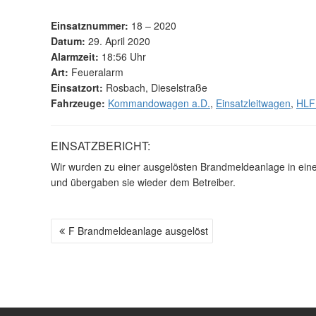
Einsatznummer:
18 – 2020
Datum:
29. April 2020
Alarmzeit:
18:56 Uhr
Art:
Feueralarm
Einsatzort:
Rosbach, Dieselstraße
Fahrzeuge:
Kommandowagen a.D.
,
Einsatzleitwagen
,
HLF
EINSATZBERICHT:
Wir wurden zu einer ausgelösten Brandmeldeanlage in einem
und übergaben sie wieder dem Betreiber.
F Brandmeldeanlage ausgelöst
B
E
I
T
R