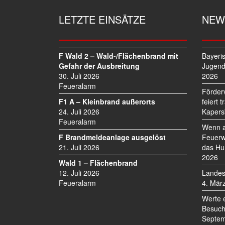
A
G
LETZTE EINSÄTZE
NEW
S
N
A
V
F Wald 2 – Wald-/Flächenbrand mit
Bayeri
I
Gefahr der Ausbreitung
Jugend
30. Juli 2026
2026
G
Feueralarm
A
Förder
T
F1 A – Kleinbrand außerorts
feiert 
I
24. Juli 2026
Kapers
O
Feueralarm
Wenn a
N
F Brandmeldeanlage ausgelöst
Feuerw
21. Juli 2026
das Hu
2026
Wald 1 – Flächenbrand
12. Juli 2026
Landes
Feueralarm
4. Mär
Werte 
Besuch
Septem