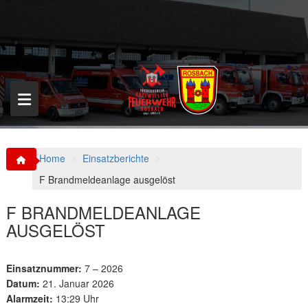
S
k
i
p
t
o
c
o
n
t
e
n
Home
Einsatzberichte
t
F Brandmeldeanlage ausgelöst
F BRANDMELDEANLAGE
AUSGELÖST
Einsatznummer:
7 – 2026
Datum:
21. Januar 2026
Alarmzeit:
13:29 Uhr