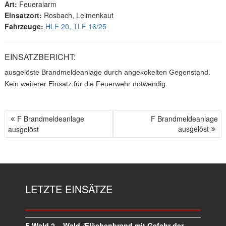
Art:
Feueralarm
Einsatzort:
Rosbach, Leimenkaut
Fahrzeuge:
HLF 20
,
TLF 16/25
EINSATZBERICHT:
ausgelöste Brandmeldeanlage durch angekokelten Gegenstand.
Kein weiterer Einsatz für die Feuerwehr notwendig.
F Brandmeldeanlage
F Brandmeldeanlage
B
ausgelöst
ausgelöst
E
I
T
R
A
LETZTE EINSÄTZE
G
S
N
A
F Wald 2 – Wald-/Flächenbrand mit Gefahr der