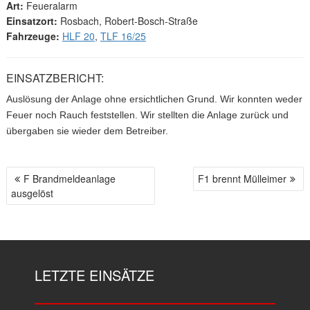
Art:
Feueralarm
Einsatzort:
Rosbach, Robert-Bosch-Straße
Fahrzeuge:
HLF 20
,
TLF 16/25
EINSATZBERICHT:
Auslösung der Anlage ohne ersichtlichen Grund. Wir konnten weder
Feuer noch Rauch feststellen. Wir stellten die Anlage zurück und
übergaben sie wieder dem Betreiber.
F Brandmeldeanlage
F1 brennt Mülleimer
B
ausgelöst
E
I
T
R
A
LETZTE EINSÄTZE
G
S
N