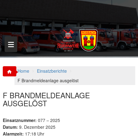
S
k
i
p
t
o
c
o
n
t
e
n
Home
Einsatzberichte
t
F Brandmeldeanlage ausgelöst
F BRANDMELDEANLAGE
AUSGELÖST
Einsatznummer:
077 – 2025
Datum:
9. Dezember 2025
Alarmzeit:
17:18 Uhr