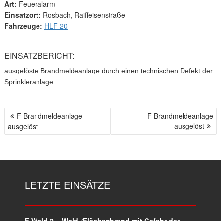
Art:
Feueralarm
Einsatzort:
Rosbach, Raiffeisenstraße
Fahrzeuge:
HLF 20
EINSATZBERICHT:
ausgelöste Brandmeldeanlage durch einen technischen Defekt der
Sprinkleranlage
F Brandmeldeanlage
F Brandmeldeanlage
B
ausgelöst
ausgelöst
E
I
T
R
A
LETZTE EINSÄTZE
G
S
N
A
F Wald 2 – Wald-/Flächenbrand mit Gefahr der