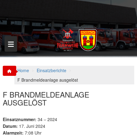
S
k
i
p
t
o
c
o
n
t
e
n
Home
Einsatzberichte
t
F Brandmeldeanlage ausgelöst
F BRANDMELDEANLAGE
AUSGELÖST
Einsatznummer:
34 – 2024
Datum:
17. Juni 2024
Alarmzeit:
7:08 Uhr