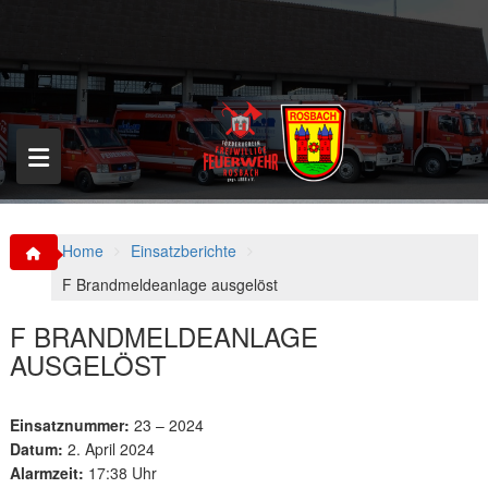
S
k
i
p
t
o
c
o
n
t
e
n
Home
Einsatzberichte
t
F Brandmeldeanlage ausgelöst
F BRANDMELDEANLAGE
AUSGELÖST
Einsatznummer:
23 – 2024
Datum:
2. April 2024
Alarmzeit:
17:38 Uhr