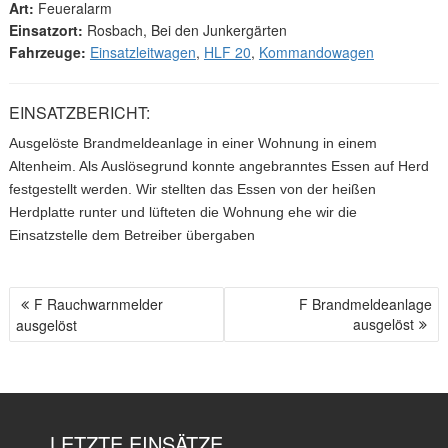
Art:
Feueralarm
Einsatzort:
Rosbach, Bei den Junkergärten
Fahrzeuge:
Einsatzleitwagen
,
HLF 20
,
Kommandowagen
EINSATZBERICHT:
Ausgelöste Brandmeldeanlage in einer Wohnung in einem
Altenheim. Als Auslösegrund konnte angebranntes Essen auf Herd
festgestellt werden. Wir stellten das Essen von der heißen
Herdplatte runter und lüfteten die Wohnung ehe wir die
Einsatzstelle dem Betreiber übergaben
F Rauchwarnmelder
F Brandmeldeanlage
B
ausgelöst
ausgelöst
E
I
T
R
A
LETZTE EINSÄTZE