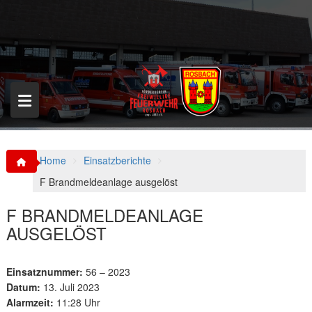
S
k
i
p
t
o
c
o
n
t
e
n
Home
Einsatzberichte
t
F Brandmeldeanlage ausgelöst
F BRANDMELDEANLAGE
AUSGELÖST
Einsatznummer:
56 – 2023
Datum:
13. Juli 2023
Alarmzeit:
11:28 Uhr