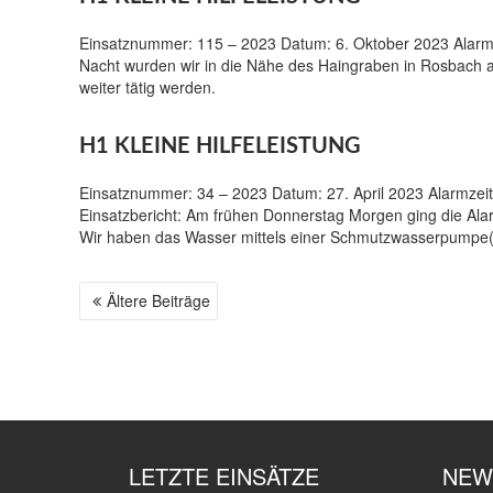
Einsatznummer: 115 – 2023 Datum: 6. Oktober 2023 Alarmzei
Nacht wurden wir in die Nähe des Haingraben in Rosbach al
weiter tätig werden.
H1 KLEINE HILFELEISTUNG
Einsatznummer: 34 – 2023 Datum: 27. April 2023 Alarmzeit:
Einsatzbericht: Am frühen Donnerstag Morgen ging die Alar
Wir haben das Wasser mittels einer Schmutzwasserpumpe
Ältere Beiträge
B
E
I
T
R
A
G
LETZTE EINSÄTZE
NEW
S