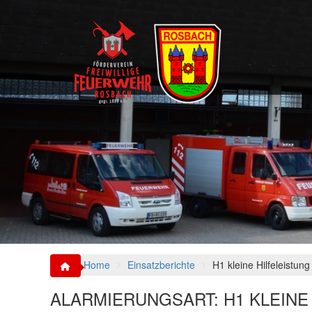
S
k
i
p
t
o
c
o
n
t
e
n
t
Home
Einsatzberichte
H1 kleine Hilfeleistung
ALARMIERUNGSART:
H1 KLEINE