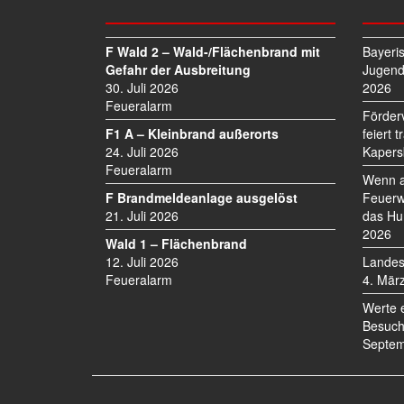
N
A
V
F Wald 2 – Wald-/Flächenbrand mit
Bayeri
I
Gefahr der Ausbreitung
Jugend
30. Juli 2026
2026
G
Feueralarm
A
Förder
T
F1 A – Kleinbrand außerorts
feiert 
I
24. Juli 2026
Kapers
O
Feueralarm
Wenn a
N
F Brandmeldeanlage ausgelöst
Feuerw
21. Juli 2026
das Hu
2026
Wald 1 – Flächenbrand
12. Juli 2026
Landes
Feueralarm
4. Mär
Werte 
Besuch
Septem