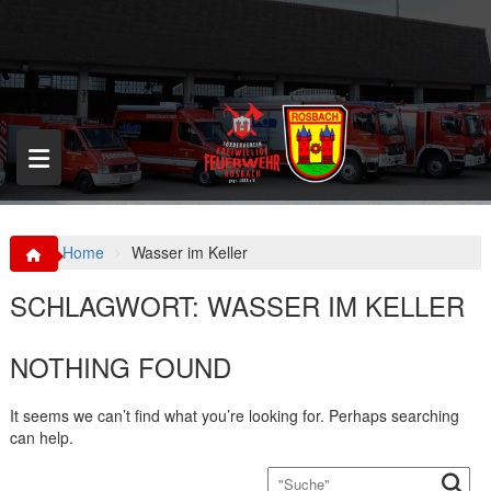
S
k
i
p
t
o
c
o
n
t
e
n
Home
Wasser im Keller
t
SCHLAGWORT:
WASSER IM KELLER
NOTHING FOUND
It seems we can’t find what you’re looking for. Perhaps searching
can help.