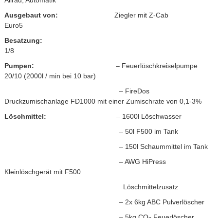
Allrad, Automatik
Ausgebaut von:
Ziegler mit Z-Cab
Euro5
Besatzung:
1/8
Pumpen:
– Feuerlöschkreiselpumpe
20/10 (2000l / min bei 10
bar)
– FireDos
Druckzumischanlage FD1000 mit einer
Zumischrate von 0,1-3%
Löschmittel:
– 1600l Löschwasser
– 50l F500 im Tank
– 150l Schaummittel im Tank
– AWG HiPress
Kleinlöschgerät mit F500
Löschmittelzusatz
– 2x 6kg ABC Pulverlöscher
– 5kg CO
Feuerlöscher