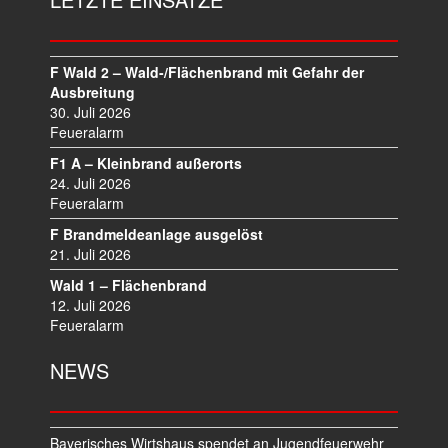
A
G
S
N
F Wald 2 – Wald-/Flächenbrand mit Gefahr der
A
Ausbreitung
V
30. Juli 2026
I
Feueralarm
G
F1 A – Kleinbrand außerorts
A
24. Juli 2026
T
Feueralarm
I
F Brandmeldeanlage ausgelöst
O
21. Juli 2026
N
Wald 1 – Flächenbrand
12. Juli 2026
Feueralarm
NEWS
Bayerisches Wirtshaus spendet an Jugendfeuerwehr