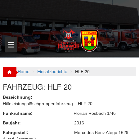
S
k
i
p
t
o
c
o
n
t
e
n
Home
Einsatzberichte
HLF 20
t
FAHRZEUG:
HLF 20
Bezeichnung:
Hilfeleistungslöschgruppenfahrzeug – HLF 20
Funkrufname:
Florian Rosbach 1/46
Baujahr:
2016
Fahrgestell:
Mercedes Benz Atego 1629