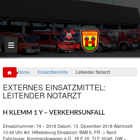
S
k
i
p
t
o
c
o
n
t
e
n
Home
Einsatzberichte
Leitender Notarzt
t
EXTERNES EINSATZMITTEL:
LEITENDER NOTARZT
H KLEMM 1 Y – VERKEHRSUNFALL
Einsatznummer: 74 – 2018 Datum: 13. Dezember 2018 Alarmzeit:
13:45 Uhr Art: Hilfeleistung Einsatzort: BAB 5, FR -> Nord
Fahrzeuge: Kommandowagen a.D., HLF 20, TLF 20/45, GW –