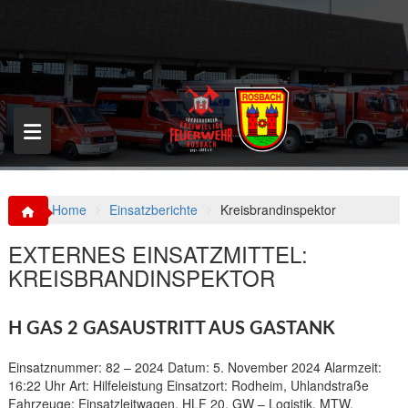
S
k
i
p
t
o
c
o
n
t
e
n
Home
Einsatzberichte
Kreisbrandinspektor
t
EXTERNES EINSATZMITTEL:
KREISBRANDINSPEKTOR
H GAS 2 GASAUSTRITT AUS GASTANK
Einsatznummer: 82 – 2024 Datum: 5. November 2024 Alarmzeit:
16:22 Uhr Art: Hilfeleistung Einsatzort: Rodheim, Uhlandstraße
Fahrzeuge: Einsatzleitwagen, HLF 20, GW – Logistik, MTW,