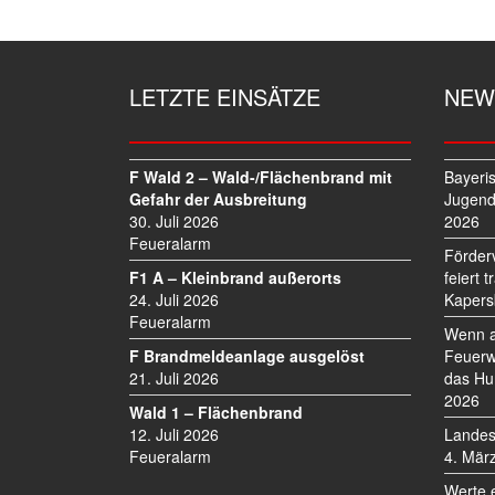
LETZTE EINSÄTZE
NEW
F Wald 2 – Wald-/Flächenbrand mit
Bayeri
Gefahr der Ausbreitung
Jugend
30. Juli 2026
2026
Feueralarm
Förder
F1 A – Kleinbrand außerorts
feiert 
24. Juli 2026
Kapers
Feueralarm
Wenn a
F Brandmeldeanlage ausgelöst
Feuerw
21. Juli 2026
das Hu
2026
Wald 1 – Flächenbrand
12. Juli 2026
Landes
Feueralarm
4. Mär
Werte 